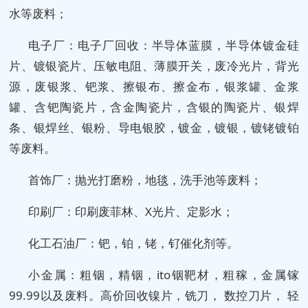
水等废料；
电子厂：
电子厂回收：半导体蓝膜，半导体镀金硅
片、镀银瓷片、压敏电阻、薄膜开关，废冷光片，背光
源，废银浆、钯浆、擦银布、擦金布，银浆罐、金浆
罐、含钯陶瓷片，含金陶瓷片，含银的陶瓷片、银焊
条、银焊丝、银粉、导电银胶，镀金，镀银，镀铑镀铂
等废料。
首饰厂：抛光打磨粉，地毯，洗手池等废料；
印刷厂：印刷废菲林、X光片、定影水；
化工石油厂：钯，铂，铑，钌催化剂等。
小金属：粗铟，精铟，ito铟靶材，粗稼，金属镓
99.99以及废料。高价回收镍片，铣刀， 数控刀片， 轻