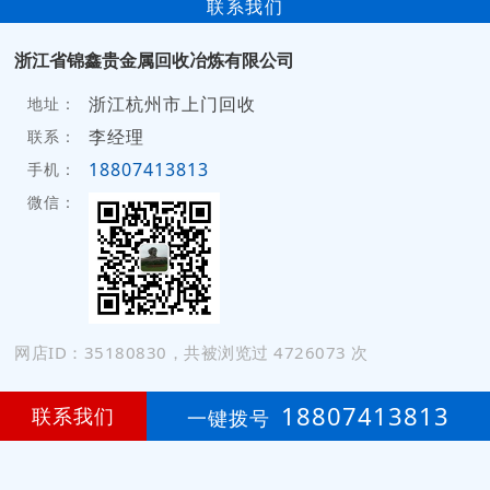
联系我们
浙江省锦鑫贵金属回收冶炼有限公司
浙江杭州市上门回收
地址：
李经理
联系：
18807413813
手机：
微信：
网店ID：35180830，共被浏览过 4726073 次
18807413813
联系我们
一键拨号
网店登录
免费开店
技
术
支
持
：
颜艳珍
6
第
年