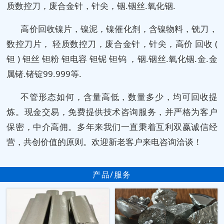
质数控刀，废合金针，针尖，铟.铟丝.氧化铟.
高价回收镍片，镍泥，镍催化剂，含镍物料，铣刀，
数控刀片， 轻质数控刀，废合金针，针尖，高价 回收 (
钽 ) 钽丝 钽粉 钽电容 钽铌 钽钨 ，铟.铟丝.氧化铟.金.金
属锗.锗锭99.999等.
不管形态如何，含量高低，数量多少，均可回收提
炼。现金交易，免费提供技术咨询服务，并严格为客户
保密，中介高佣。多年来我们一直秉着互利双赢诚信经
营，共创价值的原则。欢迎新老客户来电咨询洽谈！
产品/服务